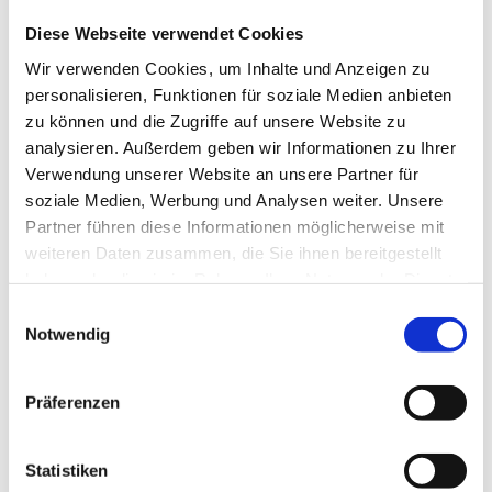
Vorteil
Diese Webseite verwendet Cookies
uneingeschränkte Montagebereitschaft und gute
Wir verwenden Cookies, um Inhalte und Anzeigen zu
körperliche Verfassung
personalisieren, Funktionen für soziale Medien anbieten
gute handwerkliche Fähigkeiten und Mitdenken
zu können und die Zugriffe auf unsere Website zu
erwünscht
analysieren. Außerdem geben wir Informationen zu Ihrer
Führerschein Klasse B
Verwendung unserer Website an unsere Partner für
soziale Medien, Werbung und Analysen weiter. Unsere
Partner führen diese Informationen möglicherweise mit
weiteren Daten zusammen, die Sie ihnen bereitgestellt
haben oder die sie im Rahmen Ihrer Nutzung der Dienste
gesammelt haben. Sie geben Einwilligung zu unseren
Einwilligungsauswahl
Cookies, wenn Sie unsere Webseite weiterhin nutzen.
Notwendig
Auf der Seite
Datenschutzerklärung
(Punkt Cookies)
können Sie Ihre Einstellungen jederzeit ändern oder
Präferenzen
widerrufen.
Statistiken