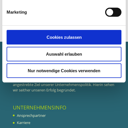
Marketing
Bewerbung senden
Cookies zulassen
Auswahl erlauben
GNAUK GMBH
Ein seit 2007 international agierendes Unternehmen mit
hohen Qualitätsansprüchen im Interesse unserer Kunden.
Nur notwendige Cookies verwenden
Langjährige und vertrauensvolle Zusammenarbeit ist das
angestrebte Ziel unserer Unternehmenspolitik. Hierin sehen
wir seither unseren Erfolg begründet.
UNTERNEHMENSINFO
Ansprechpartner
Karriere